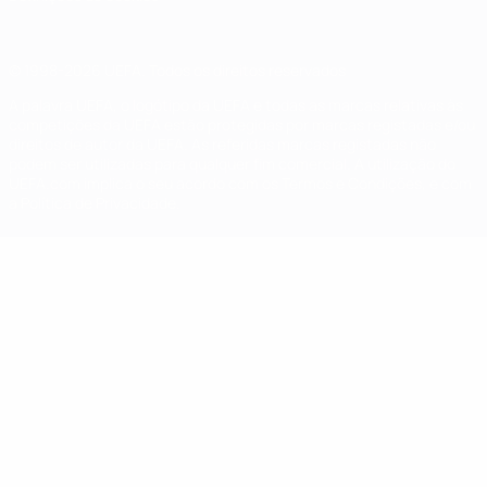
© 1998-2026 UEFA. Todos os direitos reservados
A palavra UEFA, o logótipo da UEFA e todas as marcas relativas às
competições da UEFA estão protegidas por marcas registadas e/ou
direitos de autor da UEFA. As referidas marcas registadas não
podem ser utilizadas para qualquer fim comercial. A utilização do
UEFA.com implica o seu acordo com os Termos e Condições, e com
a Política de Privacidade.