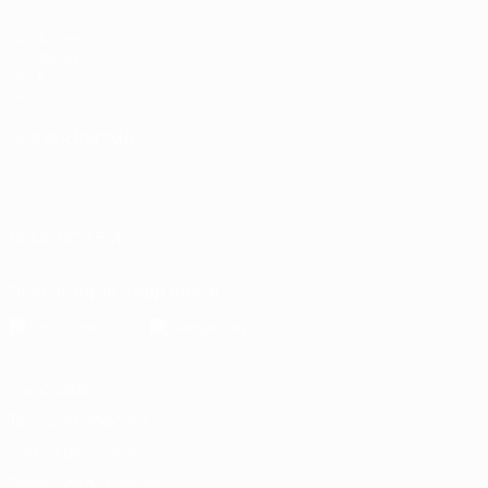
UEFA.com
Fundação
UEFA
Loja
MUDAR IDIOMA
Português
English
Français
Deutsch
Русский
Español
Italiano
Português
SIGA-NOS EM
Descarregue a app oficial
Privacidade
Termos e condições
Política de cookies
Definições de cookies