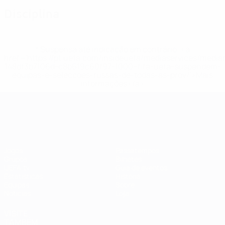
Disciplina
* Suspensa até indicação em contrário. <a
href='https://pt.uefa.com/insideuefa/mediaservices/medi
148df3b7106d-c8b619c60f97-1000--fifa-uefa-suspendem-
equipas-e-seleccoes-russas-de-todas-as-prov/'>Mais
informações</a>
EURO Feminino
Jogos
Passatempos
Grupos
Bilhetes
UEFA.tv
Guia de eventos
Estatísticas
História
Equipas
Sobre
Notícias
Loja
VISITE
TAMBÉM