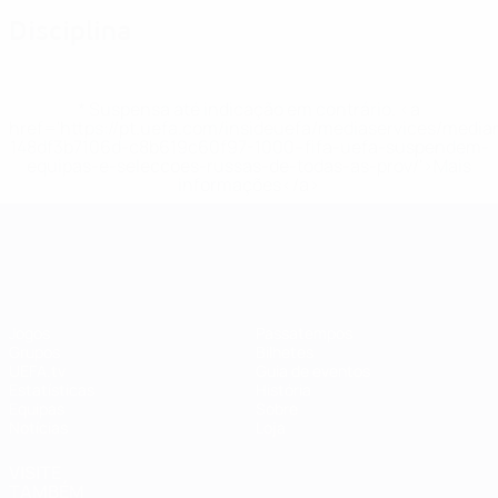
Disciplina
* Suspensa até indicação em contrário. <a
href='https://pt.uefa.com/insideuefa/mediaservices/medi
148df3b7106d-c8b619c60f97-1000--fifa-uefa-suspendem-
equipas-e-seleccoes-russas-de-todas-as-prov/'>Mais
informações</a>
EURO Feminino
Jogos
Passatempos
Grupos
Bilhetes
UEFA.tv
Guia de eventos
Estatísticas
História
Equipas
Sobre
Notícias
Loja
VISITE
TAMBÉM