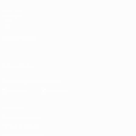
UEFA.com
Fundação
UEFA
Loja
MUDAR IDIOMA
Português
English
Français
Deutsch
Русский
Español
Italiano
Português
SIGA-NOS EM
Descarregue a app oficial
Privacidade
Termos e condições
Política de cookies
Definições de cookies