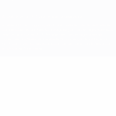
© 1998-2026 UEFA. Todos os direitos reservados
A palavra UEFA, o logótipo da UEFA e todas as marcas relativas às
competições da UEFA estão protegidas por marcas registadas e/ou
direitos de autor da UEFA. As referidas marcas registadas não
podem ser utilizadas para qualquer fim comercial. A utilização do
UEFA.com implica o seu acordo com os Termos e Condições, e com
a Política de Privacidade.