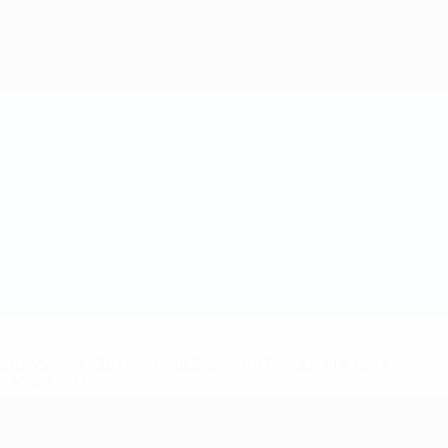
Obtenha
ews/0272-148df3b7106d-c8b619c60f97-1000--fifa-uefa-
rmações</a>