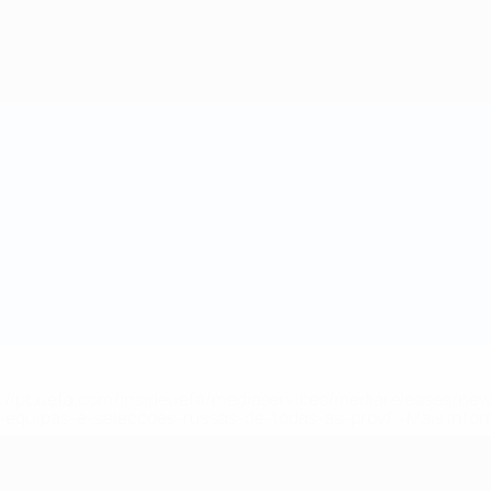
tps://pt.uefa.com/insideuefa/mediaservices/mediareleases/n
equipas-e-seleccoes-russas-de-todas-as-prov/'>Mais info