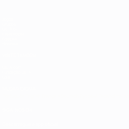
Jogos
Grupos
UEFA.tv
Estatísticas
Equipas
Notícias
VISITE TAMBÉM
UEFA.com
Fundação UEFA
Loja
MUDAR IDIOMA
Português
English
Français
Deutsch
Русский
Español
Italia
SIGA-NOS EM
Descarregue a app oficial