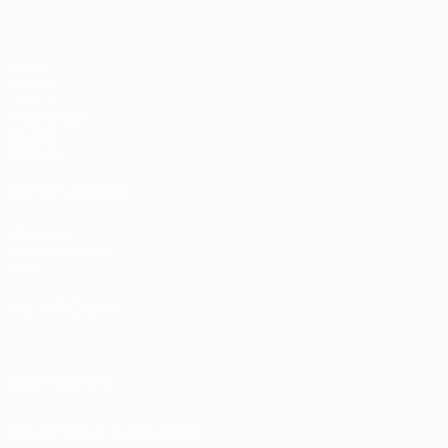
Jogos
Grupos
UEFA.tv
Estatísticas
Equipas
Notícias
VISITE TAMBÉM
UEFA.com
Fundação UEFA
Loja
MUDAR IDIOMA
Português
English
Français
Deutsch
Русский
Español
Italia
SIGA-NOS EM
Descarregue a app oficial