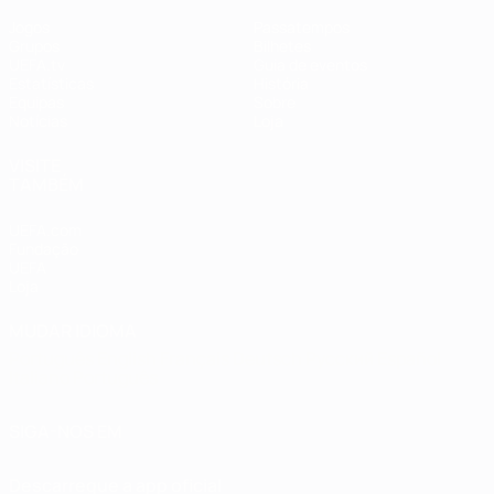
Jogos
Passatempos
Grupos
Bilhetes
UEFA.tv
Guia de eventos
Estatísticas
História
Equipas
Sobre
Notícias
Loja
VISITE
TAMBÉM
UEFA.com
Fundação
UEFA
Loja
MUDAR IDIOMA
Português
English
Français
Deutsch
Русский
Español
Italiano
Português
SIGA-NOS EM
Descarregue a app oficial