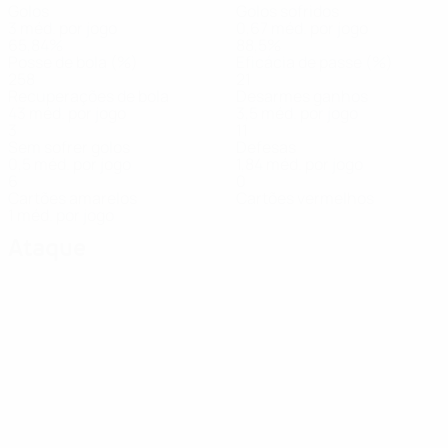
Golos
Golos sofridos
3 méd. por jogo
0,67 méd. por jogo
65,84%
88,5%
Posse de bola (%)
Eficácia de passe (%)
258
21
Recuperações de bola
Desarmes ganhos
43 méd. por jogo
3,5 méd. por jogo
3
11
Sem sofrer golos
Defesas
0,5 méd. por jogo
1,84 méd. por jogo
6
0
Cartões amarelos
Cartões vermelhos
1 méd. por jogo
Ataque