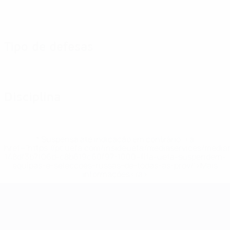
Tipo de defesas
Disciplina
* Suspensa até indicação em contrário. <a
href='https://pt.uefa.com/insideuefa/mediaservices/medi
148df3b7106d-c8b619c60f97-1000--fifa-uefa-suspendem-
equipas-e-seleccoes-russas-de-todas-as-prov/'>Mais
informações</a>
EURO Feminino