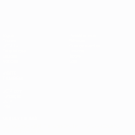
EURO Feminino
Jogos
Passatempos
Grupos
Bilhetes
UEFA.tv
Guia de eventos
Estatísticas
História
Equipas
Sobre
Notícias
Loja
VISITE
TAMBÉM
UEFA.com
Fundação
UEFA
Loja
MUDAR IDIOMA
Português
English
Français
Deutsch
Русский
Español
Italiano
Português