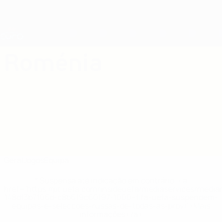
Saltar
para
o
Nations League e Women's EURO
Obtenha
conteúdo
Resultados em directo e estatísticas
principal
EURO Feminino
Roménia
Roménia Qualificação Europeia Feminina 2025
Geral
Jogos
Equipa
* Suspensa até indicação em contrário. <a
href='https://pt.uefa.com/insideuefa/mediaservices/medi
148df3b7106d-c8b619c60f97-1000--fifa-uefa-suspendem-
equipas-e-seleccoes-russas-de-todas-as-prov/'>Mais
informações</a>