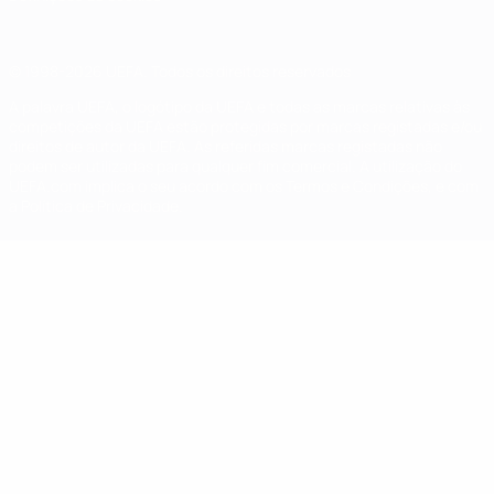
© 1998-2026 UEFA. Todos os direitos reservados
A palavra UEFA, o logótipo da UEFA e todas as marcas relativas às
competições da UEFA estão protegidas por marcas registadas e/ou
direitos de autor da UEFA. As referidas marcas registadas não
podem ser utilizadas para qualquer fim comercial. A utilização do
UEFA.com implica o seu acordo com os Termos e Condições, e com
a Política de Privacidade.