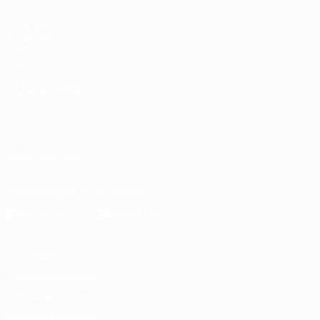
UEFA.com
Fundação
UEFA
Loja
MUDAR IDIOMA
Português
English
Français
Deutsch
Русский
Español
Italiano
Português
SIGA-NOS EM
Descarregue a app oficial
Privacidade
Termos e condições
Política de cookies
Definições de cookies