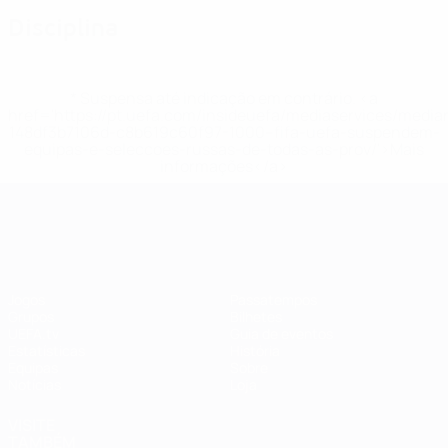
Disciplina
* Suspensa até indicação em contrário. <a
href='https://pt.uefa.com/insideuefa/mediaservices/medi
148df3b7106d-c8b619c60f97-1000--fifa-uefa-suspendem-
equipas-e-seleccoes-russas-de-todas-as-prov/'>Mais
informações</a>
EURO Feminino
Jogos
Passatempos
Grupos
Bilhetes
UEFA.tv
Guia de eventos
Estatísticas
História
Equipas
Sobre
Notícias
Loja
VISITE
TAMBÉM