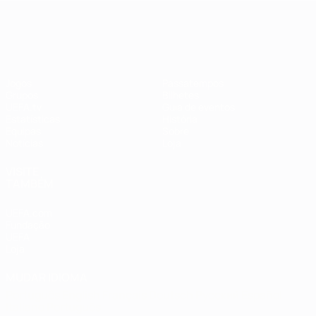
EURO Feminino
Jogos
Passatempos
Grupos
Bilhetes
UEFA.tv
Guia de eventos
Estatísticas
História
Equipas
Sobre
Notícias
Loja
VISITE
TAMBÉM
UEFA.com
Fundação
UEFA
Loja
MUDAR IDIOMA
Português
English
Français
Deutsch
Русский
Español
Italiano
Português