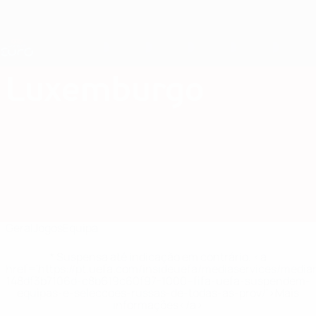
Saltar
para
o
Nations League e Women's EURO
Obtenha
conteúdo
Resultados em directo e estatísticas
principal
EURO Feminino
Luxemburgo
Luxemburgo Estat. Qualificação Europeia Feminina 2025
Geral
Jogos
Equipa
* Suspensa até indicação em contrário. <a
href='https://pt.uefa.com/insideuefa/mediaservices/medi
148df3b7106d-c8b619c60f97-1000--fifa-uefa-suspendem-
equipas-e-seleccoes-russas-de-todas-as-prov/'>Mais
informações</a>