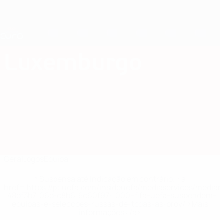
Saltar
para
o
Nations League e Women's EURO
Obtenha
conteúdo
Resultados em directo e estatísticas
principal
EURO Feminino
Luxemburgo
Luxemburgo Qualificação Europeia Feminina 2025
Geral
Jogos
Equipa
* Suspensa até indicação em contrário. <a
href='https://pt.uefa.com/insideuefa/mediaservices/medi
148df3b7106d-c8b619c60f97-1000--fifa-uefa-suspendem-
equipas-e-seleccoes-russas-de-todas-as-prov/'>Mais
informações</a>