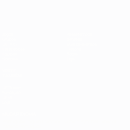
EURO Feminino
Jogos
Passatempos
Grupos
Bilhetes
UEFA.tv
Guia de eventos
Estatísticas
História
Equipas
Sobre
Notícias
Loja
VISITE
TAMBÉM
UEFA.com
Fundação
UEFA
Loja
MUDAR IDIOMA
Português
English
Français
Deutsch
Русский
Español
Italiano
Português