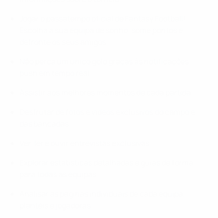
Jogar o passatempo oficial de Fantasy Football!
Escolha a sua equipa de sonho, some pontos e
defronte os seus amigos.
Não perca um único golo graças às notificações
push em tempo real.
Assistir aos melhores momentos de cada partida.
Desfrutar de fotos e vídeos exclusivos do campo e
das bancadas.
Ver, ler e ouvir entrevistas exclusivas.
Explorar estatísticas detalhadas e guias de forma
para todas as equipas.
Analisar as páginas individuais de cada equipa,
plantéis e jogadoras.