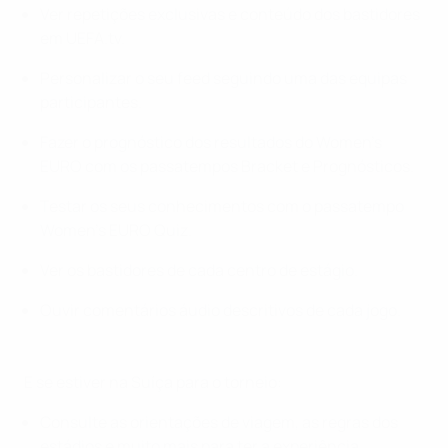
Ver repetições exclusivas e conteúdo dos bastidores
em UEFA.tv.
Personalizar o seu feed seguindo uma das equipas
participantes.
Fazer o prognóstico dos resultados do Women's
EURO com os passatempos Bracket e Prognósticos.
Testar os seus conhecimentos com o passatempo
Women's EURO Quiz.
Ver os bastidores de cada centro de estágio.
Ouvir comentários áudio descritivos de cada jogo.
E se estiver na Suíça para o torneio:
Consulte as orientações de viagem, as regras dos
estádios e muito mais para ter a experiência