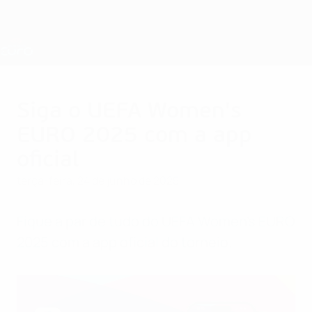
Saltar
para
o
Nations League e Women's EURO
Obtenha
conteúdo
Resultados em directo e estatísticas
principal
EURO Feminino
Siga o UEFA Women's
EURO 2025 com a app
oficial
terça-feira, 24 de junho de 2025
Fique a par de tudo do UEFA Women's EURO
2025 com a app oficial do torneio.