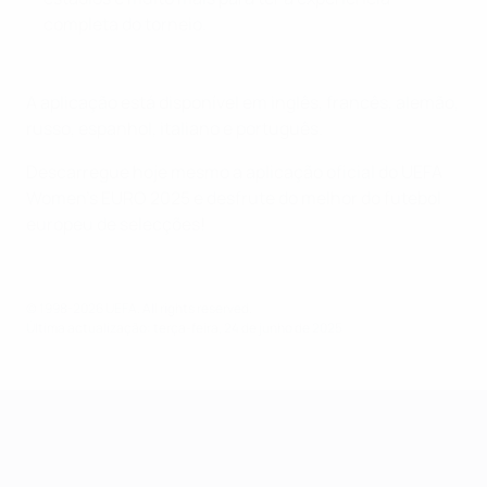
completa do torneio.
A aplicação está disponível em inglês, francês, alemão,
russo, espanhol, italiano e português.
Descarregue hoje mesmo a aplicação oficial do UEFA
Women's EURO 2025 e desfrute do melhor do futebol
europeu de selecções!
© 1998-2026 UEFA. All rights reserved.
Última actualização: terça-feira, 24 de junho de 2025
EURO Feminino