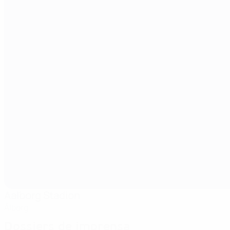
Aalborg Stadion
Ålborg
Dossiers de imprensa