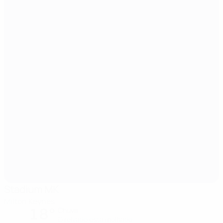
Stadium MK
Milton Keynes
18°
Chuva
O relvado está molhado