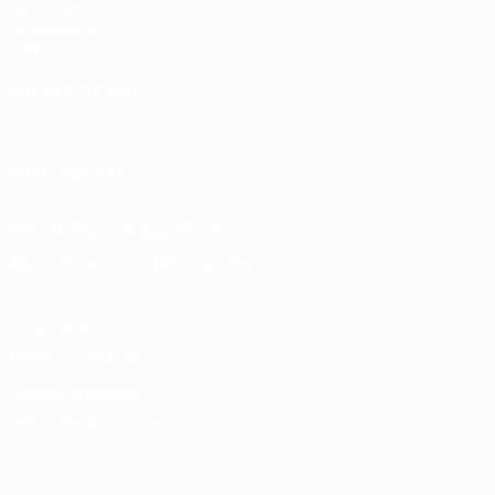
UEFA.com
Fundação UEFA
Loja
MUDAR IDIOMA
Português
English
Français
Deutsch
Русский
Español
Italia
SIGA-NOS EM
Descarregue a app oficial
Privacidade
Termos e condições
Política de cookies
Definições de cookies