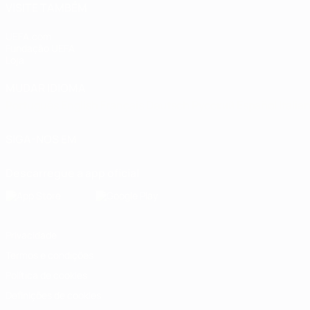
VISITE TAMBÉM
UEFA.com
Fundação UEFA
Loja
MUDAR IDIOMA
Português
English
Français
Deutsch
Русский
Español
Italia
SIGA-NOS EM
Descarregue a app oficial
Privacidade
Termos e condições
Política de cookies
Definições de cookies