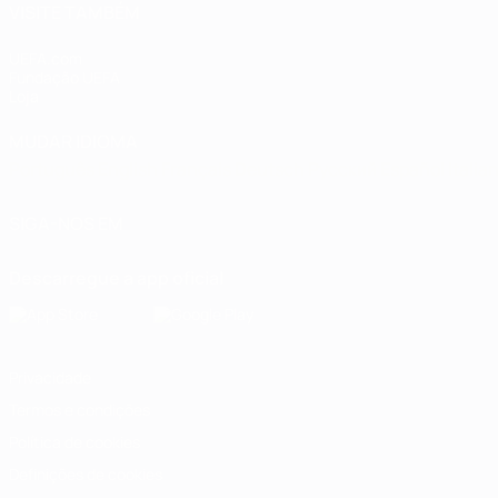
VISITE TAMBÉM
UEFA.com
Fundação UEFA
Loja
MUDAR IDIOMA
Português
English
Français
Deutsch
Русский
Español
Italia
SIGA-NOS EM
Descarregue a app oficial
Privacidade
Termos e condições
Política de cookies
Definições de cookies