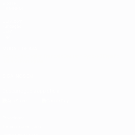
VISITE
TAMBÉM
UEFA.com
Fundação
UEFA
Loja
MUDAR IDIOMA
Português
English
Français
Deutsch
Русский
Español
Italiano
Português
SIGA-NOS EM
Descarregue a app oficial
Privacidade
Termos e condições