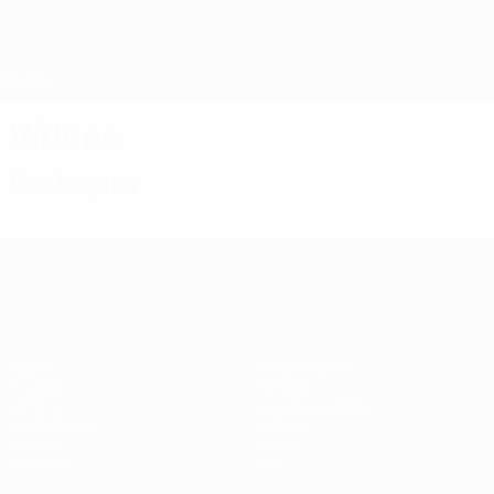
Saltar
para
o
Nations League e Women's EURO
Obtenha
conteúdo
Resultados em directo e estatísticas
principal
EURO Feminino
Vídeos
Destaques
EURO Feminino
Jogos
Passatempos
Grupos
Bilhetes
UEFA.tv
Guia de eventos
Estatísticas
História
Equipas
Sobre
Notícias
Loja