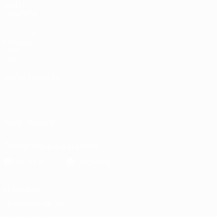
VISITE
TAMBÉM
UEFA.com
Fundação
UEFA
Loja
MUDAR IDIOMA
Português
English
Français
Deutsch
Русский
Español
Italiano
Português
SIGA-NOS EM
Descarregue a app oficial
Privacidade
Termos e condições