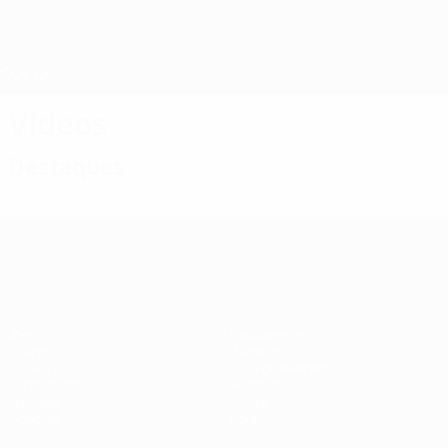
Saltar
para
o
Nations League e Women's EURO
Obtenha
conteúdo
Resultados em directo e estatísticas
principal
EURO Feminino
Vídeos
Destaques
EURO Feminino
Jogos
Passatempos
Grupos
Bilhetes
UEFA.tv
Guia de eventos
Estatísticas
História
Equipas
Sobre
Notícias
Loja