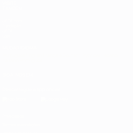
VISITE
TAMBÉM
UEFA.com
Fundação
UEFA
Loja
MUDAR IDIOMA
Português
English
Français
Deutsch
Русский
Español
Italiano
Português
SIGA-NOS EM
Descarregue a app oficial
Privacidade
Termos e condições