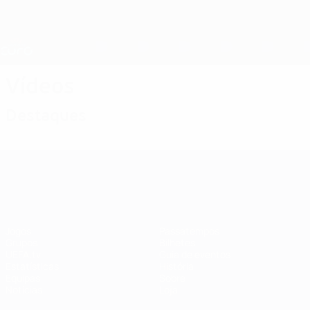
Saltar
para
o
Nations League e Women's EURO
Obtenha
conteúdo
Resultados em directo e estatísticas
principal
EURO Feminino
Vídeos
Destaques
EURO Feminino
Jogos
Passatempos
Grupos
Bilhetes
UEFA.tv
Guia de eventos
Estatísticas
História
Equipas
Sobre
Notícias
Loja