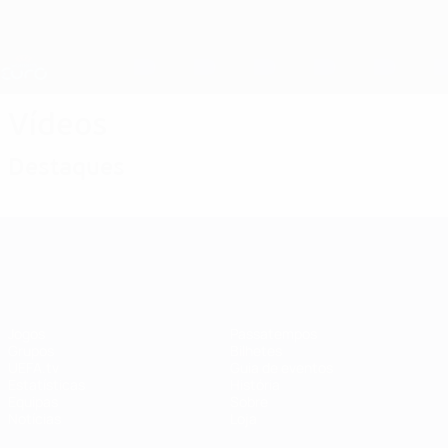
Saltar
para
o
Nations League e Women's EURO
Obtenha
conteúdo
Resultados em directo e estatísticas
principal
EURO Feminino
Vídeos
Destaques
EURO Feminino
Jogos
Passatempos
Grupos
Bilhetes
UEFA.tv
Guia de eventos
Estatísticas
História
Equipas
Sobre
Notícias
Loja