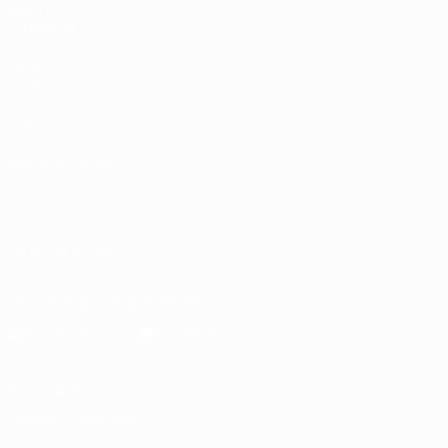
VISITE
TAMBÉM
UEFA.com
Fundação
UEFA
Loja
MUDAR IDIOMA
Português
English
Français
Deutsch
Русский
Español
Italiano
Português
SIGA-NOS EM
Descarregue a app oficial
Privacidade
Termos e condições