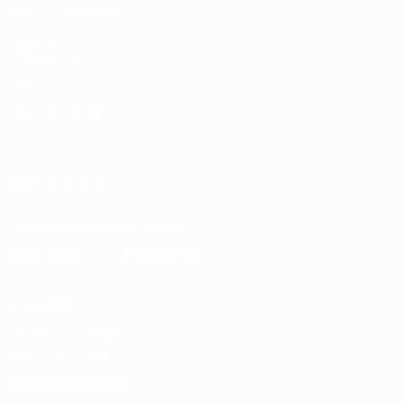
VISITE TAMBÉM
UEFA.com
Fundação UEFA
Loja
MUDAR IDIOMA
Português
English
Français
Deutsch
Русский
Español
Italia
SIGA-NOS EM
Descarregue a app oficial
Privacidade
Termos e condições
Política de cookies
Definições de cookies