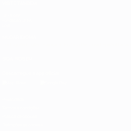
VISITE TAMBÉM
UEFA.com
Fundação UEFA
Loja
MUDAR IDIOMA
Português
English
Français
Deutsch
Русский
Español
Italia
SIGA-NOS EM
Descarregue a app oficial
Privacidade
Termos e condições
Política de cookies
Definições de cookies