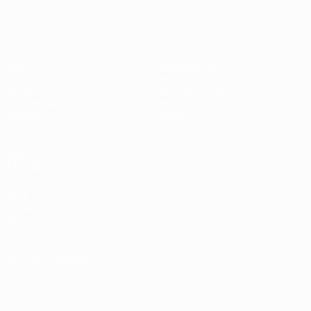
Jogos
Passatempos
Grupos
Bilhetes
UEFA.tv
Guia de eventos
Estatísticas
História
Equipas
Sobre
Notícias
Loja
VISITE
TAMBÉM
UEFA.com
Fundação
UEFA
Loja
MUDAR IDIOMA
Português
English
Français
Deutsch
Русский
Español
Italiano
Português