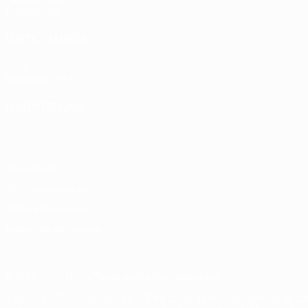
Estatísticas
VISITE TAMBÉM
UEFA.com
Fundação UEFA
MUDAR IDIOMA
Português
English
Français
Deutsch
Русский
Español
Italia
Privacidade
Termos e condições
Política de cookies
Definições de cookies
© 1998-2026 UEFA. Todos os direitos reservados
A palavra UEFA, o logótipo da UEFA e todas as marcas relativas às c