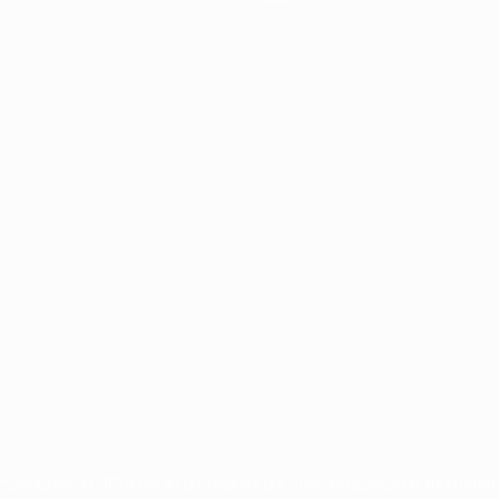
no
Português
ompetições da UEFA estão protegidas por marcas registadas e/ou direi