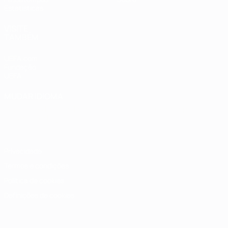
Estatísticas
VISITE
TAMBÉM
UEFA.com
Fundação
UEFA
MUDAR IDIOMA
Português
English
Français
Deutsch
Русский
Español
Italiano
Português
Privacidade
Termos e condições
Política de cookies
Definições de cookies