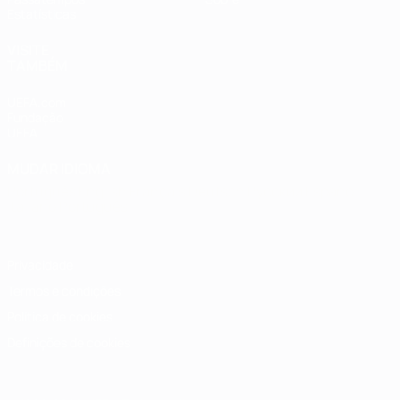
Estatísticas
VISITE
TAMBÉM
UEFA.com
Fundação
UEFA
MUDAR IDIOMA
Português
English
Français
Deutsch
Русский
Español
Italiano
Português
Privacidade
Termos e condições
Política de cookies
Definições de cookies