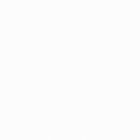
no
Português
ompetições da UEFA estão protegidas por marcas registadas e/ou direi