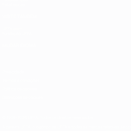
Estatísticas
VISITE TAMBÉM
UEFA.com
Fundação UEFA
MUDAR IDIOMA
Português
English
Français
Deutsch
Русский
Español
Italia
Privacidade
Termos e condições
Política de cookies
Definições de cookies
© 1998-2026 UEFA. Todos os direitos reservados
A palavra UEFA, o logótipo da UEFA e todas as marcas relativas às c