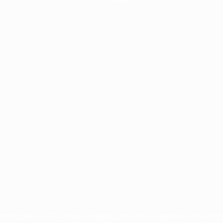
no
Português
ompetições da UEFA estão protegidas por marcas registadas e/ou direi