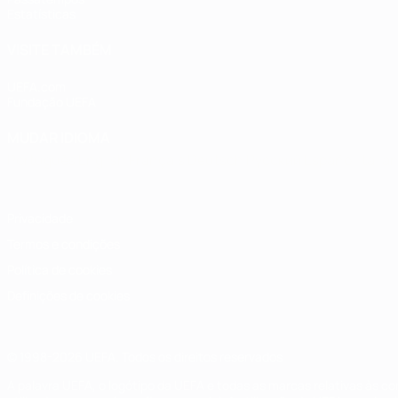
Estatísticas
VISITE TAMBÉM
UEFA.com
Fundação UEFA
MUDAR IDIOMA
Português
English
Français
Deutsch
Русский
Español
Italia
Privacidade
Termos e condições
Política de cookies
Definições de cookies
© 1998-2026 UEFA. Todos os direitos reservados
A palavra UEFA, o logótipo da UEFA e todas as marcas relativas às c