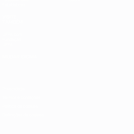
Estatísticas
VISITE
TAMBÉM
UEFA.com
Fundação
UEFA
MUDAR IDIOMA
Português
English
Français
Deutsch
Русский
Español
Italiano
Português
Privacidade
Termos e condições
Política de cookies
Definições de cookies