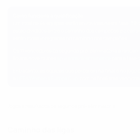
Como funciona a qualificação
Um total de 44 equipas estão envolvidas nesta fase, 39 
estão divididos entre o caminho dos campeões e o camin
estão todas integradas no caminho dos campeões.
Os 11 vencedores da segunda pré-eliminatória avançam p
ão aos nove clubes
apurados directamente
para a fase d
Entretanto, as equipas que perderem na final e no jogo 
a
UEFA Women's Europa Cup
, com os finalistas vencido
Jogos e resultados da segunda pré-eliminatória
Caminho das ligas