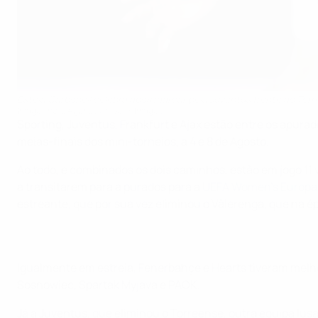
Estela Carbonell celebra após marcar pela Juventus frente ao Tor
Image Photo Agency via Getty Images
Sporting, Juventus, Frankfurt e Ajax estão entre os apurad
meias-finais dos mini-torneios, a 4 e 8 de Agosto.
Ao todo, e combinados os dois caminhos, estão em jogo 11 
a transitarem para a purados para a
UEFA Women's Europa
estreante, que por sua vez eliminou o Vålerenga, que na ép
Igualmente em estreia, Fenerbahçe e Hearts tiveram melho
Sosnowiec, Spartak Myjava e PAOK.
Já a Juventus, que eliminou o Torreense, outra equipa lus