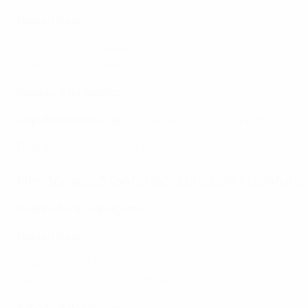
Meias-finais
Hammarby 4-0 Apolonia
Juventus 2-1 Torreense
Sábado, 8 de Agosto:
Jogo do terceiro lugar
Torreense - Apolonia
(14h30)
Final
Juventus - Hammarby
(20h00)
Mini-torneio 3 (anfitrião: Eintracht Frankfurt)
Quarta-feira, 5 de Agosto
Meias-finais
Vålerenga 0-1 Malmö FF
Eintracht Frankfurt 8-0 Omonia