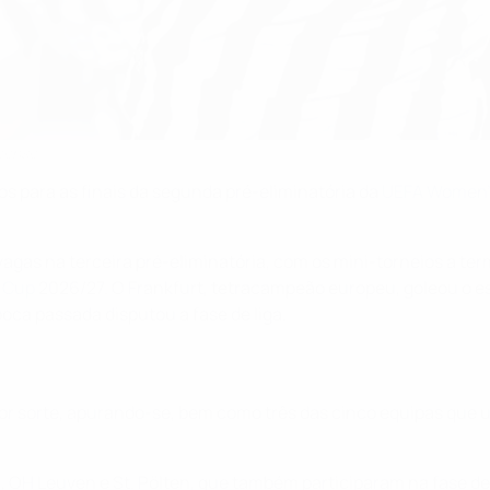
reense
os para as finais da segunda pré-eliminatória da
UEFA Women'
vagas na terceira pré-eliminatória, com os mini-torneios a te
 Cup
2026/27. O Frankfurt, tetracampeão europeu, goleou o es
oca passada disputou a fase de liga.
r sorte, apurando-se, bem como três das cinco equipas que ul
a, OH Leuven e St. Pölten, que também participaram na fase de 