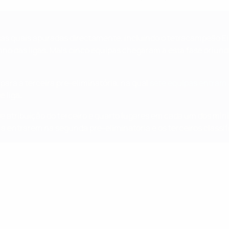
das quais apuradas directamente, incluindo o tetracampeão Ein
ho das ligas. Mais cinco equipas chegaram a esta fase oriun
ara a terceira pré-eliminatória, na qual
sete equipas entra
e liga.
de atribuição do terceiro e quarto lugares em cada um dos min
s a entrarem na segunda pré-eliminatória e os terceiros clas