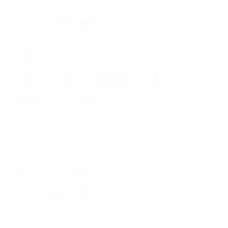
Sábado, 8 de Agosto:
Jogo do terceiro lugar
Vålerenga - Omonia
(12h00)
Final
Eintracht Frankfurt - Malmö
(18h00)
Mini-torneio 4 (anfitrião: St. Pölten)
Quarta-feira, 5 de Agosto
Meias-finais
Sporting CP 5-0 SeaSters Odesa
St. Pölten 4-3 Young Boys
Sábado, 8 de Agosto:
Jogo do terceiro lugar
Young Boys - SeaSters Odesa
(13h30)
Final
St. Pölten - Sporting CP
(17h00)