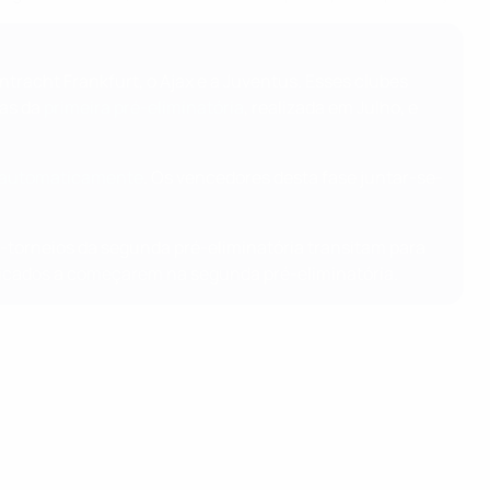
tracht Frankfurt, o Ajax e a Juventus. Esses clubes
das da
primeira pré-eliminatória
, realizada em Julho, e
m automaticamente
. Os vencedores desta fase juntar-se-
i-torneios da segunda pré-eliminatória transitam para
sificados a começarem na segunda pré-eliminatória.