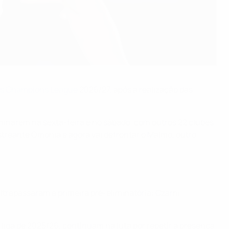
s Champions League
2026/27, após a realização das
rminarem na sexta-feira e no sábado, com outros 22 clubes
treante Omonia e agora vai defrontar o Malmö, outro
trapassaram a primeira pré-eliminatória: Czarni
liga de 2025/26, continuam na luta por repetir a presença.