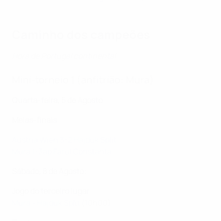
Caminho dos campeões
Hora de Portugal continental
Mini-torneio 1 (anfitrião: Mura)
Quarta-feira, 5 de Agosto
Meias-finais
Austria Wien 3-2 Hajduk Split
Mura 1-3ap Farul Constanța
Sábado, 8 de Agosto:
Jogo do terceiro lugar
Mura - Hajduk Split
(10h00)