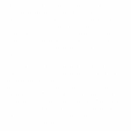
final, festejou por mais três vezes na vitória por 12-2 do
Barcelona sobre o Real Madrid, no total das duas mãos,
tornando-se assim na primeira jogadora polaca a
atingir os 40 golos numa competição feminina de
clubes da UEFA. Pajor bisou depois no triunfo do Barça
nas meias-finais contra o Bayern e acrescentou mais
dois tentos na segunda parte da final contra o OL
Lyonnes.
Russo começou a época a marcar golos nas primeiras
jornadas, contra o OL Lyonnes e o Benfica, e somou
mais dois na vitória por 2-1 sobre o Real Madrid após
reviravolta. A avançada inglesa assinou depois três
tentos no play-off da fase a eliminar do Arsenal contra
o OH Leuven e o seu oitavo golo surgiu no triunfo por 3-
1 dos Gunners na primeira mão dos quartos-de-final
contra o Chelsea. Seguiu-se o nono remate certeiro
diante do OL Lyonnes nas meias-finais.