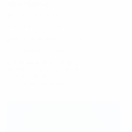
liga em diante)
11
Ewa Pajor (Barcelona)
9
Alessia Russo (Arsenal)
8
Pernille Harder (Bayern München)
7
Alexia Putellas (Barcelona)
5
Lineth Beerensteyn (Wolfsburg)
5
Melchie Dumornay (OL Lyonnes)
5
Evelyne Viens (Roma)
5
Caroline Weir (Real Madrid)