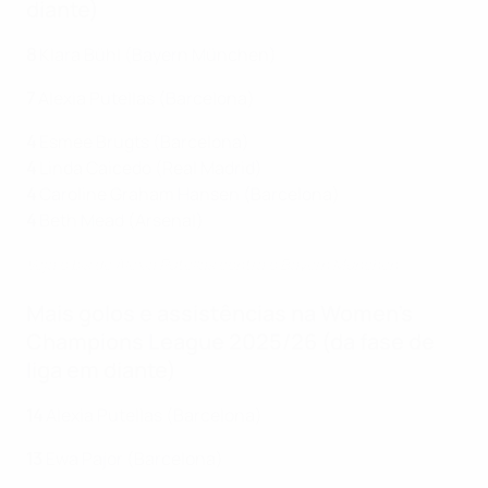
diante)
8
Klara Bühl (Bayern München)
7
Alexia Putellas (Barcelona)
4
Esmee Brugts (Barcelona)
4
Linda Caicedo (Real Madrid)
4
Caroline Graham Hansen (Barcelona)
4
Beth Mead (Arsenal)
Veja o bis de Alexia Putellas contra o Bayern München
Mais golos e assistências na Women's
Champions League 2025/26 (da fase de
liga em diante)
14
Alexia Putellas (Barcelona)
13
Ewa Pajor (Barcelona)