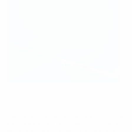
Ewa Pajor é levantada por Kika Nazareth braços após
marcar o seu segundo golo na final
Getty Images
Pajor marcou os seus dois primeiros golos na vitória de
abertura do Barcelona contra o Bayern, por 7-1, antes
de marcar ao Chelsea e ao Benfica. Nos quartos-de-