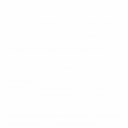
UEFA via Getty Images
Pernille Harder, do Bayern, terminou a fase de liga com
cinco golos e continuou com um bis na primeira mão
dos quartos-de-final frente ao Manchester United,
antes de elevar o seu total para oito ao marcar contra o
Barcelona na partida decisiva das meias-finais.
Alexia Putellas assinou dois tentos contra o Bayern
nas meias-finais e ficou apenas a dois golos das duas
melhores marcadoras antes da final. Com 32 anos e 88
dias, a centrocampista do Barcelona tornou-se
também na jogadora mais velha a marcar mais de um
golo num jogo das meias-finais de uma competição
feminina de clubes da UEFA.
Mais assistências na Women's Champions
League 2025/26 (da fase de liga em