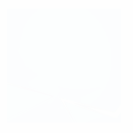
Alessia Russo marcou nove golos na campanha do Arsenal
até às meias-finais