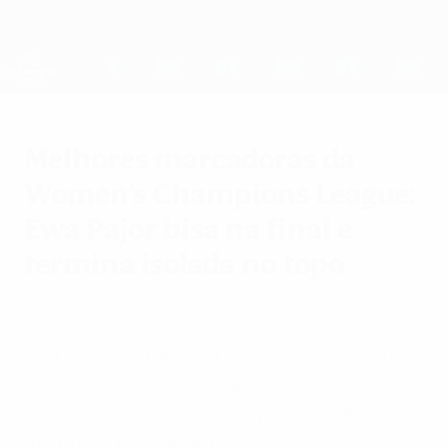
Saltar
para
o
UEFA Women's Champions League
Obtenha
conteúdo
Resultados em directo e estatísticas
principal
UEFA Women's Champions League
Melhores marcadoras da
Women's Champions League:
Ewa Pajor bisa na final e
termina isolada no topo
sábado, 23 de maio de 2026
Ewa Pajor, do Barcelona, fez dois golos na
final da Women's Champions League de
2025/26 e terminou no topo da lista das
melhores marcadoras.