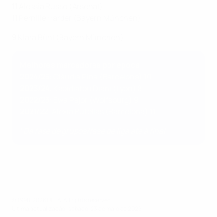
11
Alessia Russo (Arsenal)
11
Pernille Harder (Bayern München)
9
Klara Bühl (Bayern München)
Melhores marcadoras por época
2024/25
: Clàudia Pina (Barcelona) 10
2023/24
: Kadidiatou Diani (Lyon) 8
2022/23
: Ewa Pajor (Wolfsburg) 9
2021/22
: Alexia Putellas (Barcelona) 11
*
Da fase de grupos
/fase de liga até à final
© 1998-2026 UEFA. All rights reserved.
Última actualização: sábado, 23 de maio de 2026