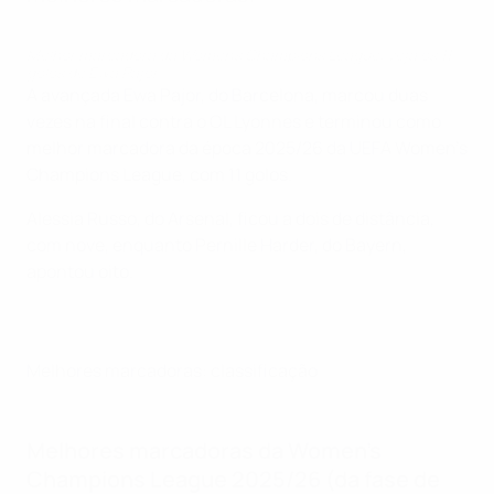
Melhor marcadora da Women's Champions League: veja os 11
golos de Ewa Pajor
A avançada Ewa Pajor, do Barcelona, marcou duas
vezes na final contra o OL Lyonnes e terminou como
melhor marcadora da época 2025/26 da UEFA Women's
Champions League, com 11 golos.
Alessia Russo, do Arsenal, ficou a dois de distância,
com nove, enquanto Pernille Harder, do Bayern,
apontou oito.
Melhores marcadoras: classificação
Melhores marcadoras da Women's
Champions League 2025/26 (da fase de