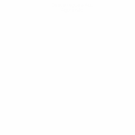
Descarregue a App
Agora não