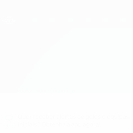
Saltar
para
o
UEFA Women's Champions League
Obtenha
conteúdo
Resultados em directo e estatísticas
principal
UEFA Women's Champions League
Juventus vs Hammarby
Actualizações
Informação do jogo
Quer receber alertas de golos e equipas
iniciais? Obtenha a app agora!