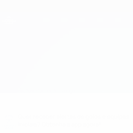
Saltar
para
o
UEFA Women's Champions League
Obtenha
conteúdo
Resultados em directo e estatísticas
principal
UEFA Women's Champions League
Hammarby vs Apolonia
Actualizações
Informação do jogo
Quer receber alertas de golos e equipas
iniciais? Obtenha a app agora!