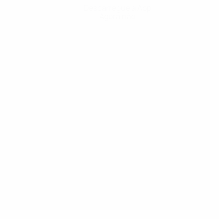
Descarregue a App
Agora não