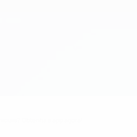
niciais? Obtenha a app agora!