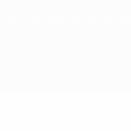
Saltar
para
o
UEFA Women's Champions League
conteúdo
Resultados em directo e estatísticas
principal
UEFA Women's Champions League
OH Leuven vs Fenerbahçe
Actualizações
Informação do jogo
Quer receber alertas de golos e equipas i