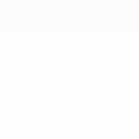
Obtenha