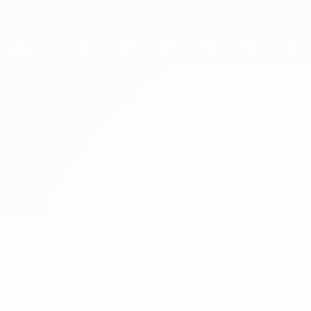
Saltar
para
o
UEFA Women's Champions League
Obtenha
conteúdo
Resultados em directo e estatísticas
principal
UEFA Women's Champions League
Twente vs Real Madrid
Geral
Actualizações
Informação do jogo
Quer receber alertas de golos e equipas
iniciais? Obtenha a app agora!