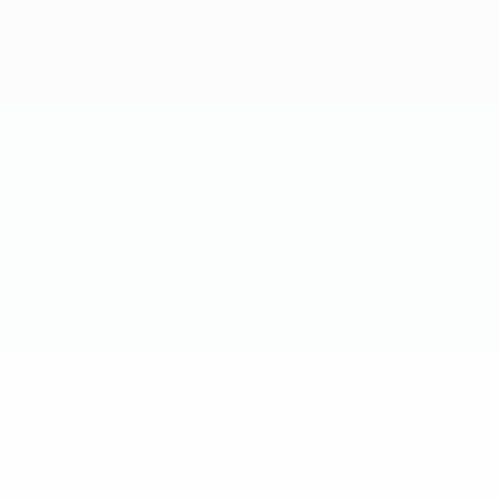
Obtenha