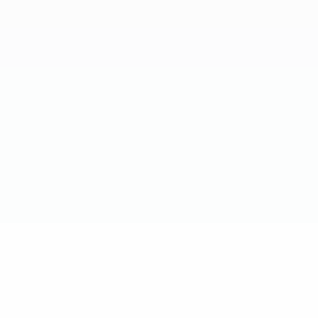
Obtenha