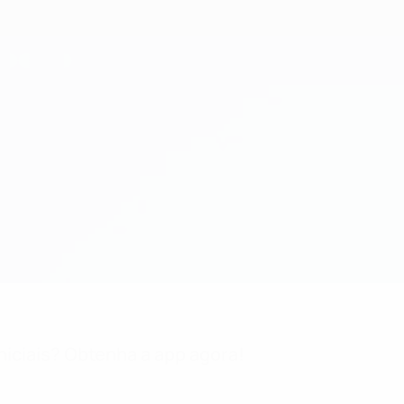
niciais? Obtenha a app agora!