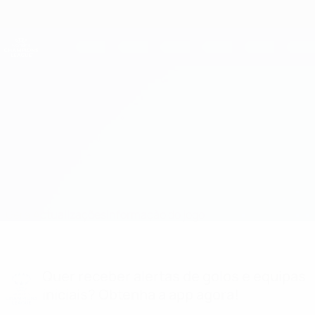
Saltar
para
o
UEFA Women's Champions League
Obtenha
conteúdo
Resultados em directo e estatísticas
principal
UEFA Women's Champions League
NSA Sofia vs NSÍ
Geral
Actualizações
Informação do jogo
Quer receber alertas de golos e equipas
iniciais? Obtenha a app agora!