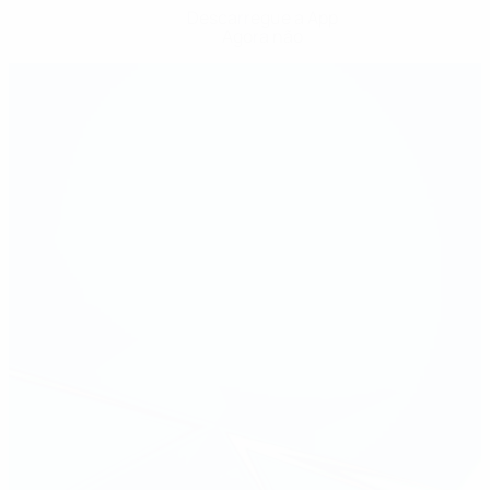
Descarregue a App
Agora não