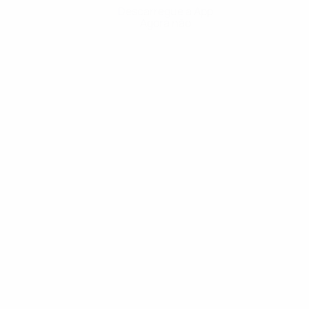
Descarregue a App
Agora não