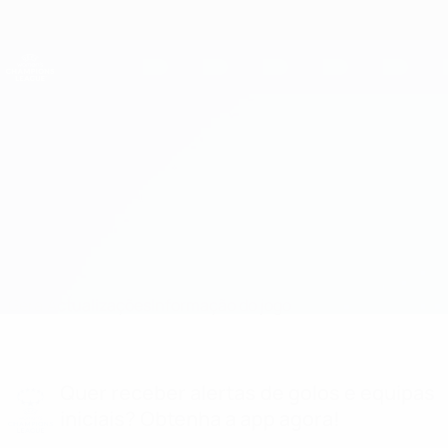
Saltar
para
o
UEFA Women's Champions League
Obtenha
conteúdo
Resultados em directo e estatísticas
principal
UEFA Women's Champions League
Fiorentina vs Wolfsburg Equipas
Geral
Actualizações
Informação do jogo
Quer receber alertas de golos e equipas
iniciais? Obtenha a app agora!