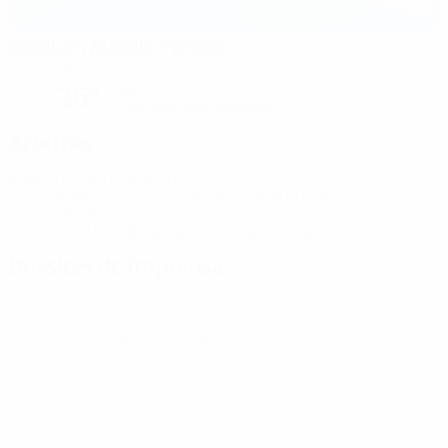
Stadium Aurelio Pereira
Alcochete
Sol
26°
O relvado está excelente
Árbitras
Árbitra
Emanuela Rusta
ALB
Árbitros(as) assistentes
Erinda Kume
ALB
Mirjeta Salla
ALB
Quarta Árbitra
Eglantina Pjetrushaj
ALB
Dossiers de imprensa
Aceda a informações detalhadas e ao minuto acerca de cada jogo.
Ir para os dossiers de Imprensa