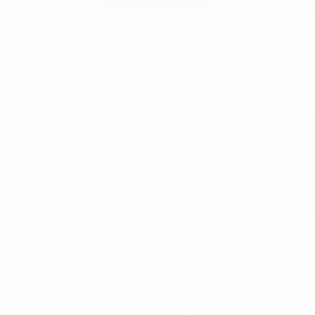
inal da UEFA Women's Champions League de 2023, às 15h00 do d
ira vez.
al)
 directo na DAZN aqui
a cerca de 35.000 espectadores, tem uma longa história de re
uropeia de 1988 e três jogos no UEFA EURO 2000.