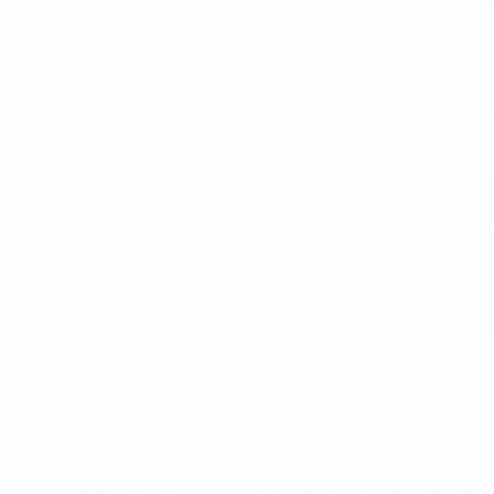
O esgotado Estádio do PSV, em Eindhoven, vai receber a f
com o jogo decisivo a ter lugar nos Países Baixos pela prime
Barcelona - Wolfsburgo de relance
Quando
: Sábado, 3 de Junho (15h00 Portugal continent
Onde
: Estádio do PSV, Eindhoven
O quê
: Final da UEFA Women's Champions League
Como seguir / onde ver
:
Actualizações e transmissão em
Inaugurado em 1910, o Estádio do PSV, com capacidade par
1978 (segunda mão) e 2006, a segunda mão da Supertaça E