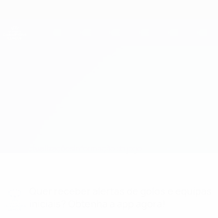
Saltar
para
o
UEFA Women's Champions League
Obtenha
conteúdo
Resultados em directo e estatísticas
principal
UEFA Women's Champions League
Chelsea vs Juventus
Geral
Actualizações
Informação do jogo
Quer receber alertas de golos e equipas
iniciais? Obtenha a app agora!