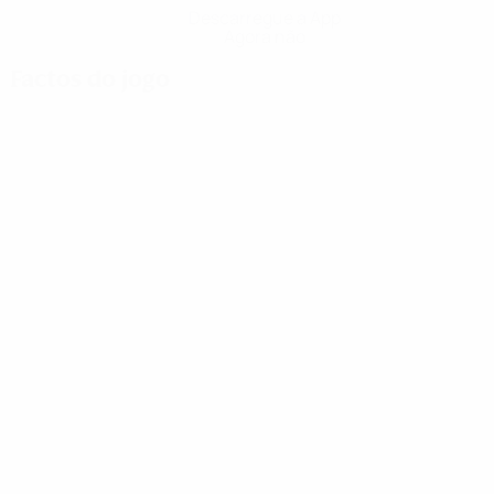
Descarregue a App
Agora não
Factos do jogo