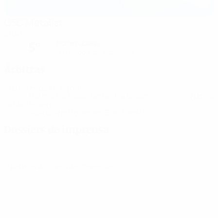
OSC Metalist
Kharkiv
Noite nublada
5°
O relvado está excelente
Árbitras
Árbitra
Frida Klarlund
DEN
Árbitros(as) assistentes
Fie Bruun
DEN
Nanna
Løf Andersen
DEN
Quarto árbitro
Jørgen Burchardt
DEN
Dossiers de imprensa
Aceda a informações detalhadas e ao minuto acerca de cada jogo.
Ir para os dossiers de Imprensa