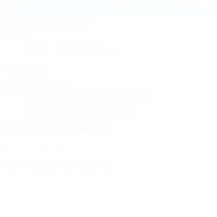
Loro Boriçi Stadium
Shkoder
Noite nublada
25°
O relvado está suave
Árbitras
Árbitra
Sabina Bolic
CRO
Árbitros(as) assistentes
Ivona Pejić
CRO
Gordana Katušić
CRO
Quarta Árbitra
Jelena Pejković
CRO
Dossiers de imprensa
Aceda a informações detalhadas e ao minuto acerca de cada jogo.
Ir para os dossiers de Imprensa