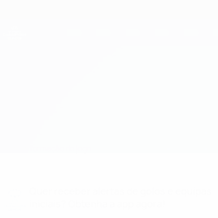
Saltar
para
o
UEFA Women's Champions League
Obtenha
conteúdo
Resultados em directo e estatísticas
principal
UEFA Women's Champions League
Zürich vs OL Lyonnes Informação do jogo
Geral
Informação do jogo
Quer receber alertas de golos e equipas
iniciais? Obtenha a app agora!