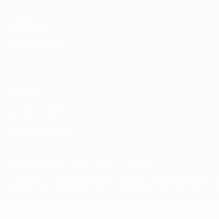
UEFA.com
Fundação UEFA
MUDAR IDIOMA
Português
English
Français
Deutsch
Русский
Español
Italia
Privacidade
Termos e condições
Política de cookies
Definições de cookies
© 1998-2026 UEFA. Todos os direitos reservados
A palavra UEFA, o logótipo da UEFA e todas as marcas relativas às c
utilizadas para qualquer fim comercial. A utilização do UEFA.com imp