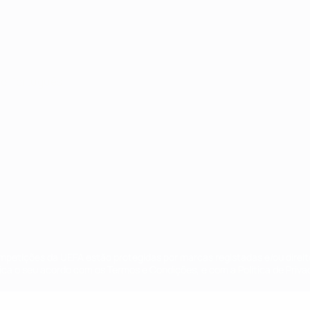
no
Português
ompetições da UEFA estão protegidas por marcas registadas e/ou direi
lica o seu acordo com os Termos e Condições, e com a Política de Priva