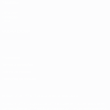
TAMBÉM
UEFA.com
Fundação
UEFA
MUDAR IDIOMA
Português
English
Français
Deutsch
Русский
Español
Italiano
Português
Privacidade
Termos e condições
Política de cookies
Definições de cookies
© 1998-2026 UEFA. Todos os direitos reservados
A palavra UEFA, o logótipo da UEFA e todas as marcas relativas às
competições da UEFA estão protegidas por marcas registadas e/ou