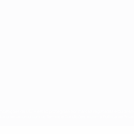
no
Português
ompetições da UEFA estão protegidas por marcas registadas e/ou direi
lica o seu acordo com os Termos e Condições, e com a Política de Priva