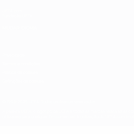
UEFA.com
Fundação UEFA
MUDAR IDIOMA
Português
English
Français
Deutsch
Русский
Español
Italia
Privacidade
Termos e condições
Política de cookies
Definições de cookies
© 1998-2026 UEFA. Todos os direitos reservados
A palavra UEFA, o logótipo da UEFA e todas as marcas relativas às c
utilizadas para qualquer fim comercial. A utilização do UEFA.com imp