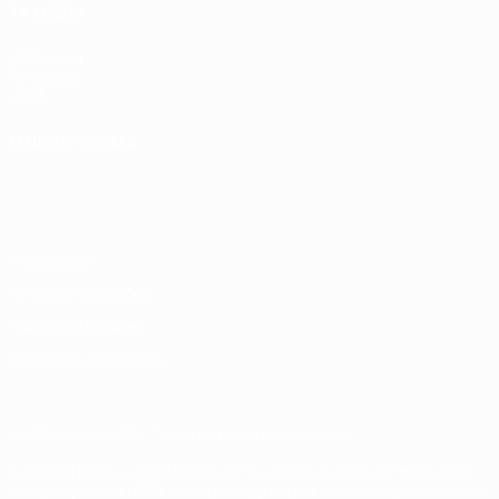
TAMBÉM
UEFA.com
Fundação
UEFA
MUDAR IDIOMA
Português
English
Français
Deutsch
Русский
Español
Italiano
Português
Privacidade
Termos e condições
Política de cookies
Definições de cookies
© 1998-2026 UEFA. Todos os direitos reservados
A palavra UEFA, o logótipo da UEFA e todas as marcas relativas às
competições da UEFA estão protegidas por marcas registadas e/ou